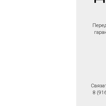
Перед
гара
Связа
8 (91