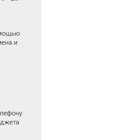
омощью
мена и
елефону
иджета