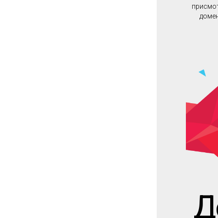
присмот
домен
Д