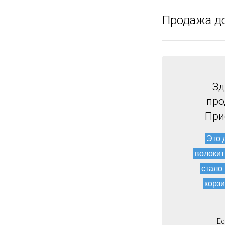
Продажа д
Зд
про
При
Это 
волокит
стало
корзи
Ес