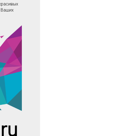
 красивых
о Ваших
ru