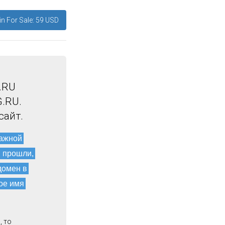
n For Sale: 59 USD
.RU
.RU.
сайт.
мажной
и прошли,
домен в
ое имя
, то