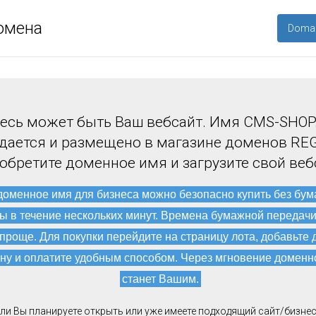
омена
Domai
есь может быть Ваш вебсайт. Имя CMS-SHOP
дается и размещено в магазине доменов REG
обретите доменное имя и загрузите свой веб
доменное имя для бизнеса можно безопасно купить без бу
ы в течение нескольких минут. Времена бумажной передач
 проще. Для покупки перейдите на страницу лота, добавьте 
ну и оплатите удобным способом. Через мгновение доменн
станет Вашим.
ли Вы планируете открыть или уже имеете подходящий сайт/бизнес